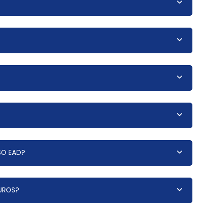
SO EAD?
UROS?