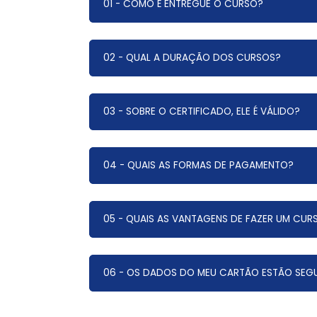
01 - COMO É ENTREGUE O CURSO?
02 - QUAL A DURAÇÃO DOS CURSOS?
03 - SOBRE O CERTIFICADO, ELE É VÁLIDO?
04 - QUAIS AS FORMAS DE PAGAMENTO?
05 - QUAIS AS VANTAGENS DE FAZER UM CUR
06 - OS DADOS DO MEU CARTÃO ESTÃO SEG