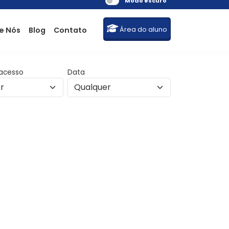
Modo escuro
e Nós
Blog
Contato
Área do aluno
acesso
Data